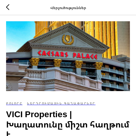
Վերլուծություններ
ԲՈԼՈՐԸ
ՆԵՐԴՐՈՒՄԱՅԻՆ ԳԱՂԱՓԱՐՆԵՐ
VICI Properties |
Խաղատունը միշտ հաղթում
է