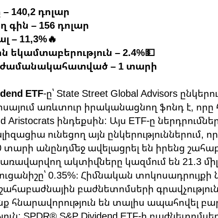
– 140,2 դոլար
գին – 156 դոլար
 – 11,3%🔥
 եկամտաբերություն – 2.4%💵
ն ժամանակահատված – 1 տարի
dend ETF
-ը՝ State Street Global Advisors ընկե
սայում առևտուր իրականացնող ֆոնդ է, որը 
dend Aristocrats ինդեքսին: Այս ETF-ը ներդրում
իզացիա ունեցող այն ընկերություններում, ո
0 տարի անընդմեջ ավելացրել են իրենց շահ
Կառավարվող ակտիվները կազմում են 21.3 մի
ուցանիշը՝ 0.35%։ Հիմնական տոկոսադրույքի
շահաբաժնային բաժնետոմսերի գրավչությու
անք հնարավորություն են տալիս ապահովել բա
ուն: SPDR® S&P Dividend ETF-ի բաժնետոմսե