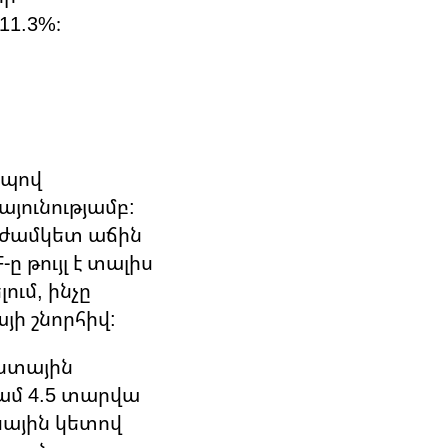
11.3%։
րպով
այունությամբ:
աժամկետ աճին
ը թույլ է տալիս
ւմ, ինչը
յի շնորհիվ:
ւստային
ամ 4.5 տարվա
սային կետով