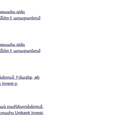
րզապես գնել
ւմներ է առաջարկում
րզապես գնել
ւմներ է առաջարկում
սերում: Իմացեք, թե
Invest-ը:
ան բաժնետոմսերում։
ալիս Unibank Invest-