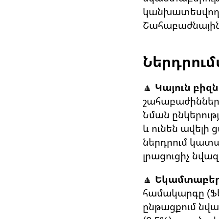
կանխատեսվող գ
Շահաբաժնային 
Ներդրում
🔼
Կայուն բիզ
շահաբաժիններ ե
Նման ընկերու
և ունեն ավելի ց
ներդրում կատա
լրացուցիչ նվազ
🔼
Եկամտաբեր
համակարգը (Ֆ
ընթացքում նվա