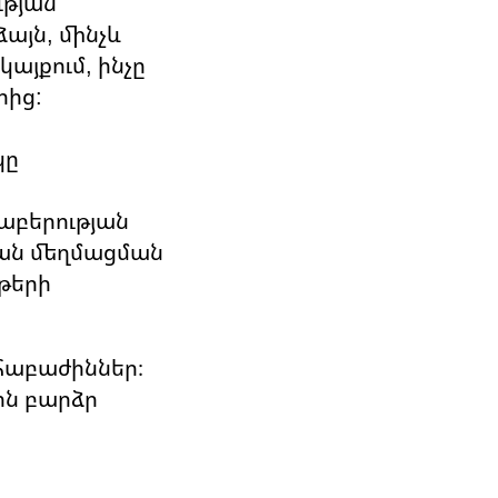
ւթյան
այն, մինչև
կայքում, ինչը
րից:
կը
աբերության
ան մեղմացման
ղթերի
շահաբաժիններ։
ին բարձր