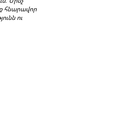
մ: Մինչ
եք հնարավոր
ունն ու