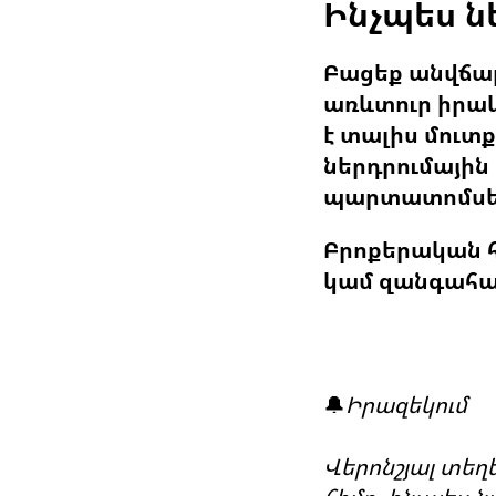
Ինչպես ն
Բացեք անվճար 
առևտուր իրակ
է տալիս մուտ
ներդրումային
պարտատոմսերը
Բրոքերական հ
կամ զանգահարե
🔔
Իրազեկում
Վերոնշյալ տեղ