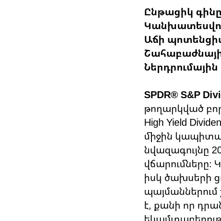
Ընթացիկ գինը 
Կանխատեսվող 
Աճի պոտենցիալ
Շահաբաժնային
Ներդրումայի
SPDR® S&P Divi
թողարկված բոր
High Yield Divi
միջին կապիտալ
նվազագույնը 2
վճարումները։ 
իսկ ծախսերի ց
պայմաններում 
է, քանի որ դր
եկամտաբերությ