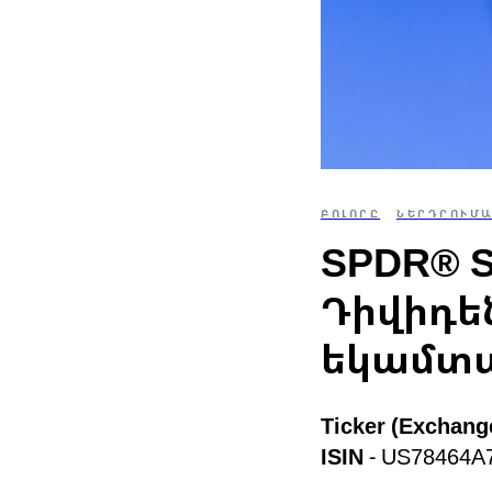
ԲՈԼՈՐԸ
ՆԵՐԴՐՈՒՄ
SPDR® S
Դիվիդե
եկամտա
Ticker (Exchang
ISIN
- US78464A