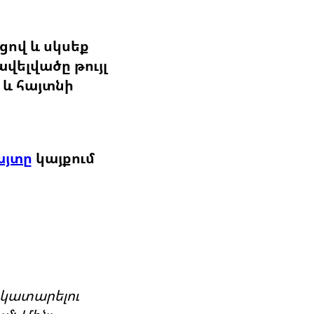
ցով և սկսեք
վելվածը թույլ
 և հայտնի
այտը
կայքում
 կատարելու