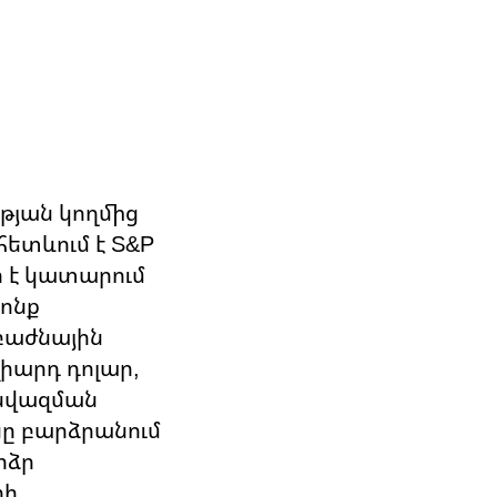
րության կողմից
հետևում է S&P
ներ է կատարում
րոնք
աբաժնային
լիարդ դոլար,
 նվազման
նը բարձրանում
րձր
րի