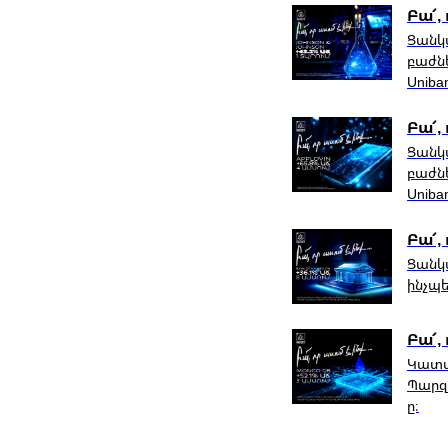
Բա՜,
Ցանկա
բաժնե
Uniban
Բա՜, 
Ցանկա
բաժնե
Uniban
Բա՜, 
Ցանկա
ինչպե
Բա՜,
Կատա
Պարզե
ը։