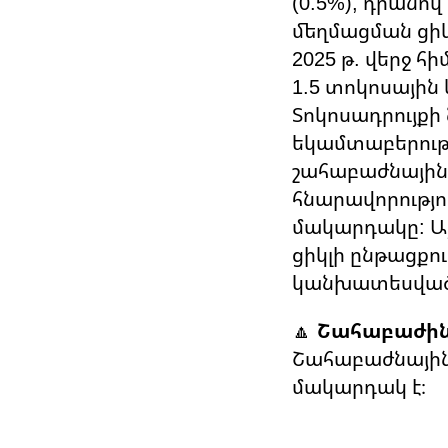
(0.5%), դրանո
մեղմացման ցիկ
2025 թ. վերջ հ
1.5 տոկոսային
Տոկոսադրույք
եկամտաբերությ
շահաբաժնային
հնարավորությո
մակարդակը: Ա
ցիկլի ընթացքո
կանխատեսված
🔼
Շահաբաժին
Շահաբաժնային 
մակարդակ է։