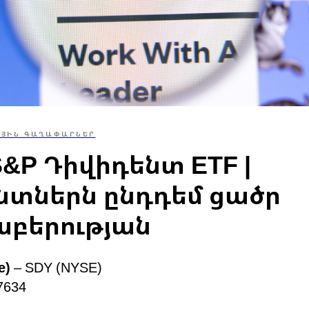
ԱՅԻՆ ԳԱՂԱՓԱՐՆԵՐ
&P Դիվիդենտ ETF |
նտներն ընդդեմ ցածր
բերության
e)
– SDY (NYSE)
7634