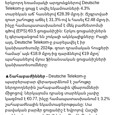
երկրորդ եռամսյակի արդյունքներով Deutsche
Telekom-ը ցույց է տվել եկամուտների 4.3%
տարեկան աճ՝ հասնելով €28.39 մլրդ-ի։ Ճշգրտված
զուտ շահույթը աճել է 31.3%-ով և հասել €2.48 մլրդ-ի,
ինչը համապատասխանում է մեկ բաժնետոմսի
գծով (EPS) €0.5 ցուցանիշին։ Երկու ցուցանիշներն
էլ գերազանցում են շուկայի ակնկալիքները։ Բացի
այդ, Deutsche Telekom-ը բարելավել է իր
կանխատեսումը 2024թ. զուտ դրամական հոսքերի
համար՝ այն €18.9 մլրդ-ից դարձնելով €19 մլրդ՝
պահպանելով մյուս ֆինանսական ցուցանիշների
կանխատեսումները։
🔼Շահաբաժիններ -
Deutsche Telekom-ը
պարբերաբար վերադարձնում է շահույթը
ներդրողներին շահաբաժնային վճարումների
միջոցով։ Ներկայումս դրանց տարեկան չափը
կազմում է €0.77, ինչը համապատասխանում է 3.2%
շահաբաժնային եկամտաբերությանը։ Սա
բավական բարձր ցուցանիշ է եվրոյով։ Հաշվի