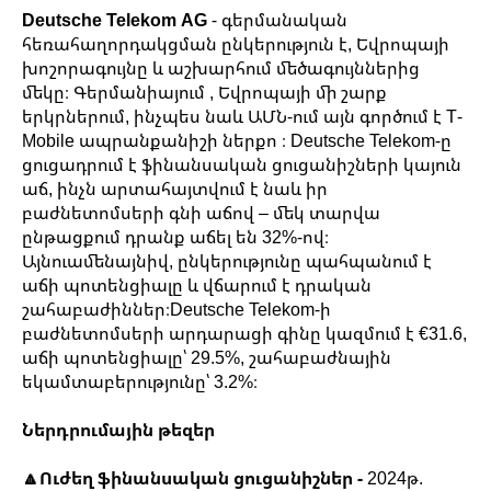
Deutsche Telekom AG
- գերմանական
հեռահաղորդակցման ընկերություն է, Եվրոպայի
խոշորագույնը և աշխարհում մեծագույններից
մեկը։ Գերմանիայում , Եվրոպայի մի շարք
երկրներում, ինչպես նաև ԱՄՆ-ում այն գործում է T-
Mobile ապրանքանիշի ներքո ։ Deutsche Telekom-ը
ցուցադրում է ֆինանսական ցուցանիշների կայուն
աճ, ինչն արտահայտվում է նաև իր
բաժնետոմսերի գնի աճով – մեկ տարվա
ընթացքում դրանք աճել են 32%-ով։
Այնուամենայնիվ, ընկերությունը պահպանում է
աճի պոտենցիալը և վճարում է դրական
շահաբաժիններ։Deutsche Telekom-ի
բաժնետոմսերի արդարացի գինը կազմում է €31.6,
աճի պոտենցիալը՝ 29.5%, շահաբաժնային
եկամտաբերությունը՝ 3.2%։
Ներդրումային թեզեր
🔼Ուժեղ ֆինանսական ցուցանիշներ -
2024թ.