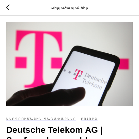
Վերլուծություններ
ՆԵՐԴՐՈՒՄԱՅԻՆ ԳԱՂԱՓԱՐՆԵՐ
ԲՈԼՈՐԸ
Deutsche Telekom AG |