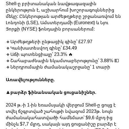
Shell-ը բրիտանական նավթագազային
ընկերություն է, աշխարհում խոշորագույններից
մեկը: Ընկերության արժեթղթերը շրջանառվում են
Լոնդոնի (LSE), Ամստերդամի (Euronext) և Նյու
Յորքի (NYSE) ֆոնդային բորսաներում:
🔹Արժեթղթերի ընթացիկ գինը՝ £27.97
🔹Կանխատեսվող գինը՝ £34.49
🔹Աճի պոտենցիալը՝ 23.3% 🔥
🔹Շահաբաժնային եկամտաբերությունը՝ 3.88% 💵
🔹Ներդրումային ժամանակաշրջանը՝ 1 տարի
Առավելությունները.
🔼բարձր ֆինանսական ցուցանիշներ.
2024 թ.-ի 1-ին եռամսյակի վերջում Shell-ը ցույց է
տվել ճշգրտված շահույթի նվազում 2023թ. նույն
ժամանակահատվածի համեմատ՝ $9,6 մլրդ-ից
մինչև $7,7 մլրդ, սակայն այդ ցուցանիշը բարձր է