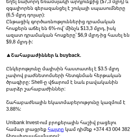
եղել նախորդ եռամսյակի արդյունքից ($7,3 մլրդ) և
զգալիորեն գերազանցել է շուկայի սպասումները
(6,5 մլրդ դոլար)։
Ընթացիկ գործառնություններից դրամական
հոսքերն աճել են 6%-ով՝ մինչև $13,3 մլրդ, իսկ
ազատ դրամական հոսքերը՝ $6,9 մլրդ-ից հասել են
$9,8 մլրդ-ի:
🔼Շահաբաժիններ և buyback.
Ընկերությունը մայիսին հաստատել է $3.5 մլրդ
չափով բաժնետոմսերի հետգնման հերթական
ծրագիրը: Shell-ը վճարում է նաև բավականին
բարձր շահաբաժիններ:
Շահաբաժնային եկատմաբերությունը կազմում է
3.88%:
Unibank Invest-ում բրոքերային հաշիվ բացելու
համար լրացրեք
հայտը
կամ դիմեք +374 43 004 382
հեռախոսահամարով: