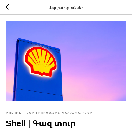
Վերլուծություններ
ԲՈԼՈՐԸ
ՆԵՐԴՐՈՒՄԱՅԻՆ ԳԱՂԱՓԱՐՆԵՐ
Shell | Գազ տուր