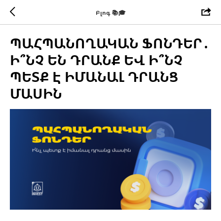
Բլոգ 📚🎓
ՊԱՀՊԱՆՈՂԱԿԱՆ ՖՈՆԴԵՐ․
Ի՞ՆՉ ԵՆ ԴՐԱՆՔ ԵՎ Ի՞ՆՉ
ՊԵՏՔ Է ԻՄԱՆԱԼ ԴՐԱՆՑ
ՄԱՍԻՆ