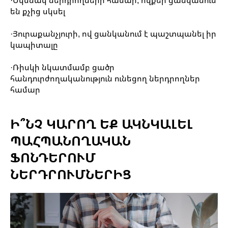
են քչից սկսել
·Յուրաքանչյուրի, ով ցանկանում է պաշտպանել իր
կապիտալը
·Ռիսկի նկատմամբ ցածր
հանդուրժողականություն ունեցող ներդրողներ
համար
Ի՞ՆՉ ԿԱՐՈՂ ԵՔ ԱԿՆԿԱԼԵԼ
ՊԱՀՊԱՆՈՂԱԿԱՆ
ՖՈՆԴԵՐՈՒՄ
ՆԵՐԴՐՈՒՄՆԵՐԻՑ