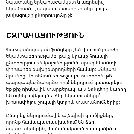
նպատակը երկարաժամկետ և ագրեսիվ
եկամուտն է, ապա այս տարբերակը գուցե
լավագույնը ընտրությունը չէ։
ԵԶՐԱԿԱՑՈՒԹՅՈՒՆ
Պահպանողական ֆոնդերը չեն փայլում բարձր
եկամտաբերությամբ, բայց նրանք հուսալի
ընտրություն են կայունությունն արագ եկամտի
փոխարեն նախընտրողների համար։ Անկախ
նրանից՝ մոտենում եք թոշակի տարիքին, թե՞
պարզապես նախընտրում ներդրում կատարելու
եք քիչ ռիսկային տարբերակ, այս ֆոնդերը կարող
են օգնել ավելացնել ձեր եկամուտները՝
խուսափելով շուկայի կտրուկ տատանումներից։
Ընտրեք ներդրումային այնպիսի գործիքներ,
որոնք համապատասխանում են ձեր
նպատակներին, ժամանակային հորիզոնին և