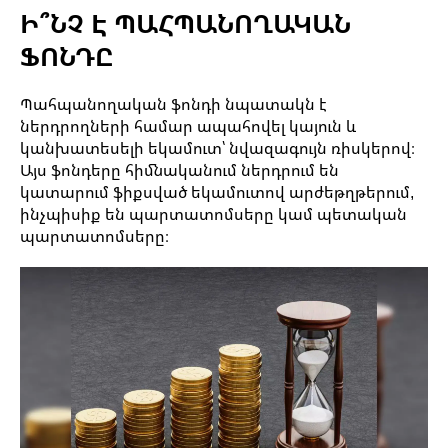
Ի՞ՆՉ Է ՊԱՀՊԱՆՈՂԱԿԱՆ
ՖՈՆԴԸ
Պահպանողական ֆոնդի նպատակն է
ներդրողների համար ապահովել կայուն և
կանխատեսելի եկամուտ՝ նվազագույն ռիսկերով։
Այս ֆոնդերը հիմնականում ներդրում են
կատարում ֆիքսված եկամուտով արժեթղթերում,
ինչպիսիք են պարտատոմսերը կամ պետական
պարտատոմսերը։