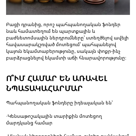
Բացի դրանից, որոշ պահպանողական ֆոնդեր
նաև համատեղում են պարտքային և
բաժնետոմսային ներդրումները՝ ստեղծելով ավելի
հավասարակշռված մոտեցում՝ պահպանելով
կայուն եկամտաբերությունը, սակայն փոքր-ինչ
բարձրացնելով եկամտի աճի հնարավորությունը։
Ո՞ՒՄ ՀԱՄԱՐ ԵՆ ԱՌԱՎԵԼ
ՆՊԱՏԱԿԱՀԱՐՄԱՐ
Պահպանողական ֆոնդերը իդեալական են՝
·Կենսաթոշակային տարիքին մոտեցող
մարդկանց համար
·Սկսնակ ներդրողների համար, ովքեր ցանկանում