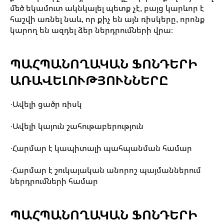
մեծ եկամուտ ակնկալել պետք չէ, բայց կարևոր է
հաշվի առնել նաև, որ քիչ են այն ռիսկերը, որոնք
կարող են ազդել ձեր ներդրումների վրա։
ՊԱՀՊԱՆՈՂԱԿԱՆ ՖՈՆԴԵՐԻ
ԱՌԱՎԵԼՈՒԹՅՈՒՆՆԵՐԸ
·Ավելի ցածր ռիսկ
·Ավելի կայուն շահութաբերություն
·Հարմար է կապիտալի պահպանման համար
·Հարմար է շուկայական անորոշ պայմաններում
ներդրումների համար
ՊԱՀՊԱՆՈՂԱԿԱՆ ՖՈՆԴԵՐԻ