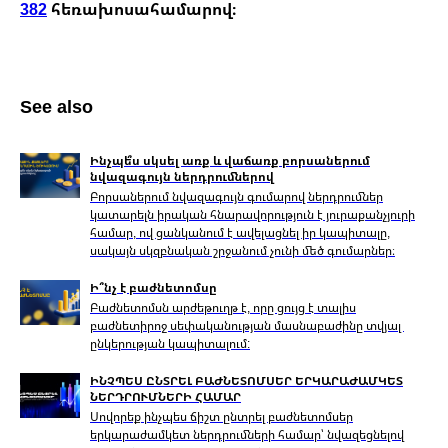
382
հեռախոսահամարով։
See also
Ինչպե՞ս սկսել առք և վաճառք բորսաներում
նվազագույն ներդրումներով
Բորսաներում նվազագույն գումարով ներդրումներ
կատարելն իրական հնարավորություն է յուրաքանչյուրի
համար, ով ցանկանում է ավելացնել իր կապիտալը,
սակայն սկզբնական շրջանում չունի մեծ գումարներ։
Ի՞նչ է բաժնետոմսը
Բաժնետոմսն արժեթուղթ է, որը ցույց է տալիս
բաժնետիրոջ սեփականության մասնաբաժինը տվյալ
ընկերության կապիտալում:
ԻՆՉՊԵՍ ԸՆՏՐԵԼ ԲԱԺՆԵՏՈՄՍԵՐ ԵՐԿԱՐԱԺԱՄԿԵՏ
ՆԵՐԴՐՈՒՄՆԵՐԻ ՀԱՄԱՐ
Սովորեք ինչպես ճիշտ ընտրել բաժնետոմսեր
երկարաժամկետ ներդրումների համար՝ նվազեցնելով