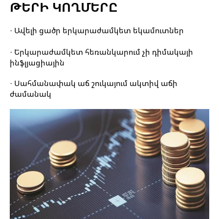
ԹԵՐԻ ԿՈՂՄԵՐԸ
· Ավելի ցածր երկարաժամկետ եկամուտներ
· Երկարաժամկետ հեռանկարում չի դիմակայի
ինֆլյացիային
· Սահմանափակ աճ շուկայում ակտիվ աճի
ժամանակ