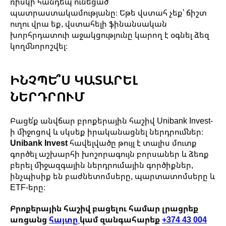
ռիսկի հանդեպ ունեցած
պատրաստակամությանը։ Եթե վստահ չեք՝ ճիշտ
ուղու վրա եք, վստահելի ֆինանսական
խորհրդատուի աջակցությունը կարող է օգնել ձեզ
կողմնորոշվել։
ԻՆՉՊԵ՞Ս ԿԱՏԱՐԵԼ
ՆԵՐԴՐՈՒՄ
Բացե՛ք անվճար բրոքերային հաշիվ Unibank Invest-
ի միջոցով և սկսեք իրականացնել ներդրումներ։
Unibank Invest
հավելվածը թույլ է տալիս մուտք
գործել աշխարհի խոշորագույն բորսաներ և ձեռք
բերել միջազգային ներդրումային գործիքներ,
ինչպիսիք են բաժնետոմսերը, պարտատոմսերը և
ETF-երը։
Բրոքերային հաշիվ բացելու համար լրացրեք
առցանց
հայտը
կամ զանգահարեք
+374 43 004