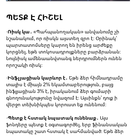
ՊԵՏՔ Է ՀԻՇԵԼ
·
Ռիսկ կա․
«Պահպանողական» անվանումը չի
նշանակում, որ ռիսկն այստեղ զրո է։ Օրինակ՝
պարտատոմսերը կարող են իրենց արժեքը
կորցնել, եթե տոկոսադրույքները բարձրանան։
Նույնիսկ ամենաանվտանգ ներդրումներն ունեն
որոշակի ռիսկ։
·
Ինֆլյացիան կարևոր է․
Եթե ձեր հիմնադրամը
տալիս է միայն 2% եկամտաբերություն, բայց
ինֆլյացիան 3% է, իրականում ձեր գումարի
գնողունակությունը նվազում է։ Այսինքն՝ դուք ի
վերջո տեխնիկպես կորուստ եք ունենում։
·
Պետք է հստակ նպատակ ունենաք․
Այս
ֆոնդերը պետք է օգտագործել, երբ ֆինանսական
նպատակը շատ հստակ է սահմանված։ Եթե ձեր