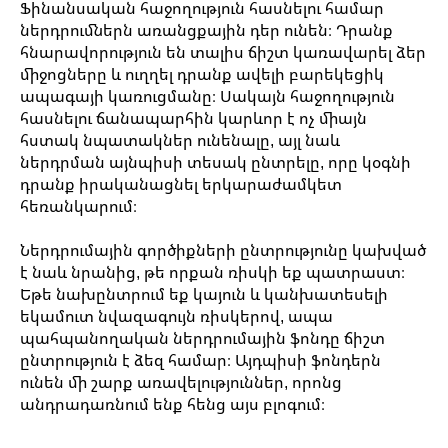
Ֆինանսական հաջողություն հասնելու համար
ներդրումներն առանցքային դեր ունեն։ Դրանք
հնարավորություն են տալիս ճիշտ կառավարել ձեր
միջոցները և ուղղել դրանք ավելի բարեկեցիկ
ապագայի կառուցմանը։ Սակայն հաջողություն
հասնելու ճանապարհին կարևոր է ոչ միայն
հստակ նպատակներ ունենալը, այլ նաև
ներդրման այնպիսի տեսակ ընտրելը, որը կօգնի
դրանք իրականացնել երկարաժամկետ
հեռանկարում։
Ներդրումային գործիքների ընտրությունը կախված
է նաև նրանից, թե որքան ռիսկի եք պատրաստ։
Եթե նախընտրում եք կայուն և կանխատեսելի
եկամուտ նվազագույն ռիսկերով, ապա
պահպանողական ներդրումային ֆոնդը ճիշտ
ընտրություն է ձեզ համար։ Այդպիսի ֆոնդերն
ունեն մի շարք առավելություններ, որոնց
անդրադառնում ենք հենց այս բլոգում։