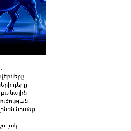
․
ավերները
ների դերը
ն բանալին
ուծության
ինեն նրանք,
աջողակ