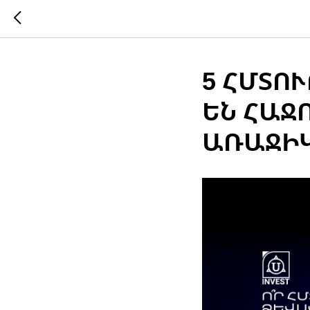
5 ՀՄՏՈ
ԵՆ ՀԱՋ
ԱՌԱՋԻԿ