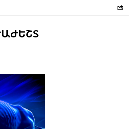
ՐԱԺԵՇՏ