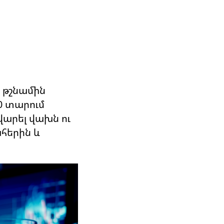
 թշնամին
0 տարում
վարել վախն ու
հերին և