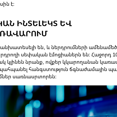
ին է։
ԿԱՆ ԻՆՏԵԼԵԿՏ ԵՎ
ԱՌԱՎԱՐՈՒՄ
անխատեսելի են, և ներդրումների ամենամեծ
րդրողի սեփական էմոցիաներն են։ Հաջորդ 1
ակ կլինեն նրանք, ովքեր կկարողանան կառա
 պահպանել հանգստություն ճգնաժամային պա
ումներ սառնասրտորեն։