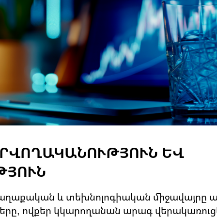
ԱՐՎՈՂԱԿԱՆՈՒԹՅՈՒՆ ԵՎ
ԹՅՈՒՆ
աղաքական և տեխնոլոգիական միջավայրը 
ղները, ովքեր կկարողանան արագ վերակառուց