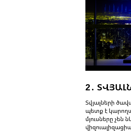
2․ ՏՎՅԱԼ
Տվյալների ծավ
պետք է կարողան
մյուսները չեն 
վիզուալիզացիայ