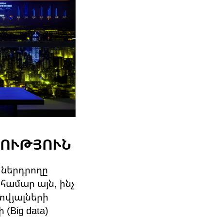
ԿՈՒԹՅՈՒՆ
 ներդրողը
 համար այն, ինչ
 տվյալների
(Big data)