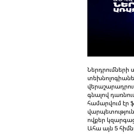
Ներդրումների 
տեխնոլոգիաներ
վերաշարադրում
գնալով դառնու
համարվում էր 
վարպետություն
ովքեր կզարգացն
Ահա այն 5 հիմ