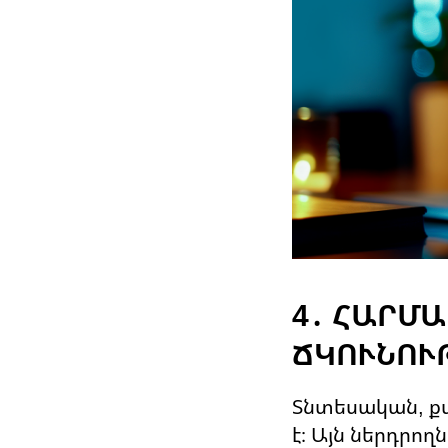
4․ ՀԱՐՄ
ՃԿՈՒՆՈՒ
Տնտեսական, ք
է։ Այն ներդրո