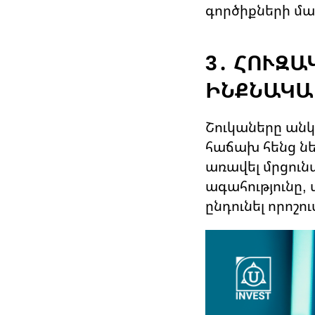
գործիքների մաս
3․ ՀՈՒԶԱ
ԻՆՔՆԱԿ
Շուկաները անկ
հաճախ հենց նե
առավել մրցուն
ագահությունը,
ընդունել որոշ