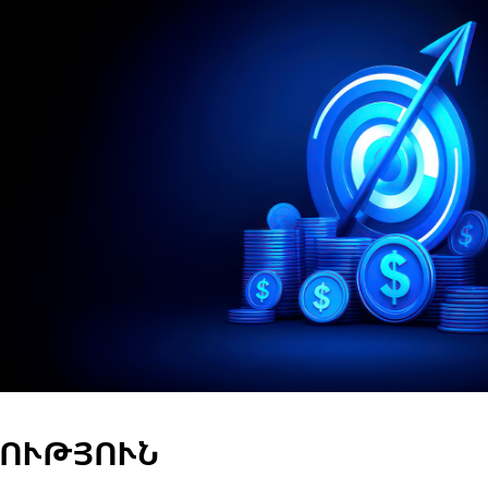
ՈՒԹՅՈՒՆ