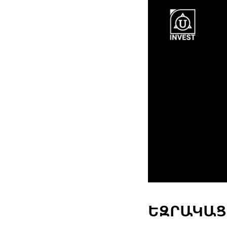
ԵԶՐԱԿԱՑ