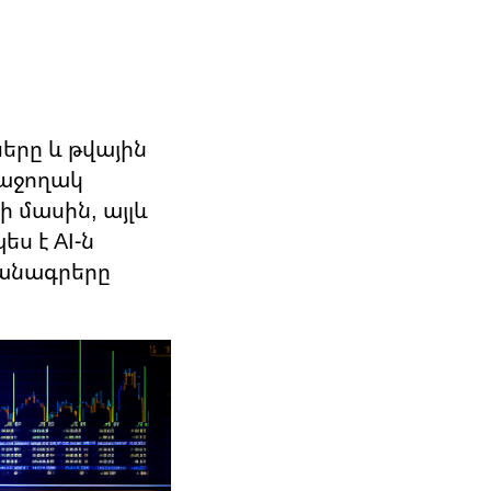
Ն
երը և թվային
Հաջողակ
 մասին, այլև
ս է AI-ն
յմանագրերը