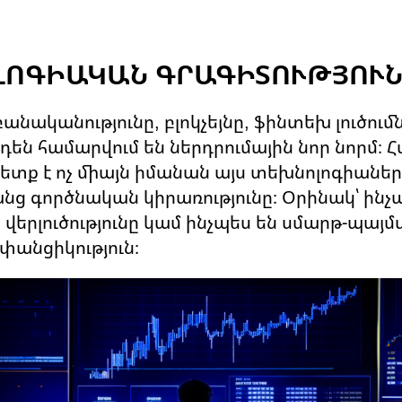
ՈԼՈԳԻԱԿԱՆ ԳՐԱԳԻՏՈՒԹՅՈՒ
նականությունը, բլոկչեյնը, ֆինտեխ լուծումն
են համարվում են ներդրումային նոր նորմ։ 
ետք է ոչ միայն իմանան այս տեխնոլոգիաների
ց գործնական կիրառությունը։ Օրինակ՝ ինչպե
ի վերլուծությունը կամ ինչպես են սմարթ-պա
անցիկություն։