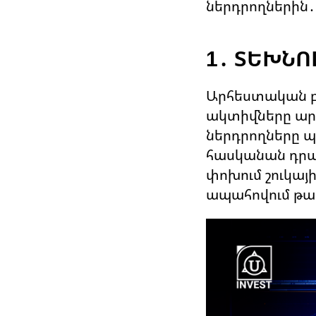
ներդրողներին․
1․ ՏԵԽՆ
Արհեստական բա
ակտիվները արդ
ներդրողները պ
հասկանան դրան
փոխում շուկայ
ապահովում թափ