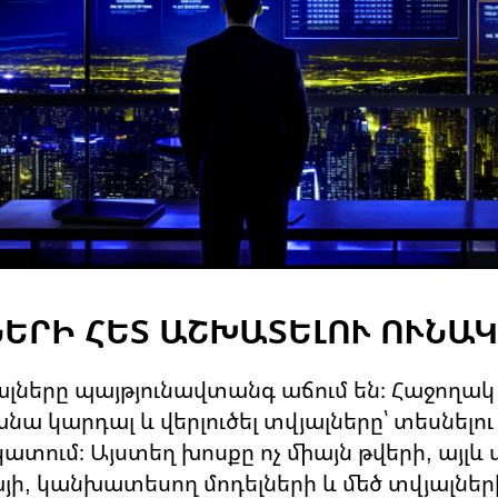
ՆԵՐԻ ՀԵՏ ԱՇԽԱՏԵԼՈՒ ՈՒՆԱ
ալները պայթյունավտանգ աճում են։ Հաջողակ
ա կարդալ և վերլուծել տվյալները՝ տեսնելու
նկատում։ Այստեղ խոսքը ոչ միայն թվերի, այլև
ի, կանխատեսող մոդելների և մեծ տվյալների 