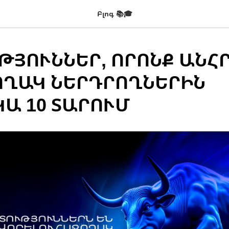
Բլոգ 📚🎓
ՒԹՅՈՒՆՆԵՐ, ՈՐՈՆՔ ԱՆՀ
ՈՂԱԿ ՆԵՐԴՐՈՂՆԵՐԻՆ
Ա 10 ՏԱՐՈՒՄ