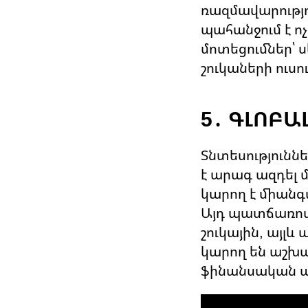
ռազմավարությո
պահանջում է ո
մոտեցումներ՝ 
շուկաների ուսո
5․ ԳԼՈԲԱ
Տնտեսությունն
է արագ ազդել 
կարող է միան
Այդ պատճառով 
շուկային, այլ
կարող են աշխ
ֆինանսական ար