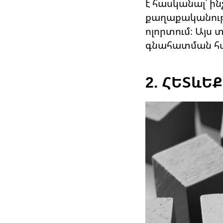
է հասկանալ՝ ի
քաղաքականությո
ոլորտում։ Այս
գնահատման հ
2. ՀԵՏևԵ