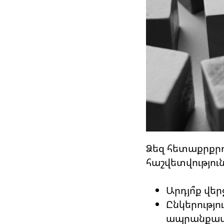
Ձեզ հետաքրքրող
հաշվետվություն
Արդյո՞ք վե
Ընկերությու
ապրանքատես