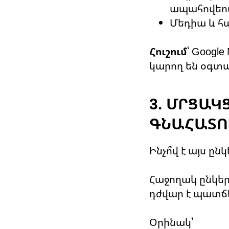
ապահովեո
Մեդիա և հ
Հուշում
՝ Googl
կարող են օգտա
3. ՄՐՑԱ
ԳՆԱՀԱՏՈ
Ինչո՞վ է այս ըն
Հաջողակ ընկերո
դժվար է պատճե
Օրինակ՝