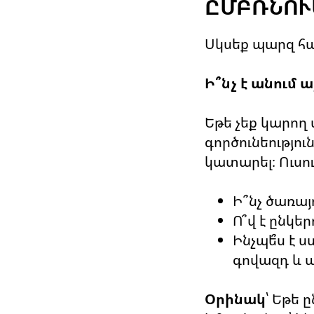
ԸՄԲՌՆՈՒ
Սկսեք պարզ հա
Ի՞նչ է անում 
Եթե չեք կարող
գործունեությո
կատարել։ Ուսո
Ի՞նչ ծառայ
Ո՞վ է ընկ
Ինչպե՞ս է 
գովազդ և ա
Օրինակ
՝ Եթե 