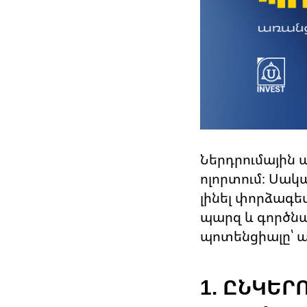
Ներդրումային 
ոլորտում։ Սակ
լինել փորձագե
պարզ և գործնա
պոտենցիալը՝ 
1. ԸՆԿԵ