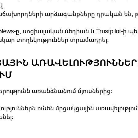
վ
աճախորդների արձագանքները դրական են, թ
e News-ը, սոցիալական մեդիան և Trustpilot-ի պ
կար տողեկություններ տրամադրել։
ԿՑԱՅԻՆ ԱՌԱՎԵԼՈՒԹՅՈՒՆՆԵՐ
ՒՄ
կերությունն առանձնանում մյուսներից։
ւթյուններն ունեն մրցակցային առավելությունն
նել։