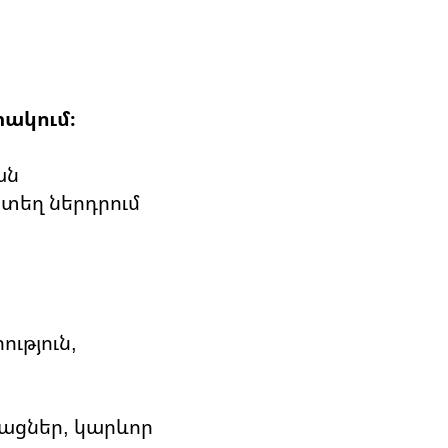
տակում։
ան
նտեղ ներդրում
ւթյուն,
թացներ, կարևոր