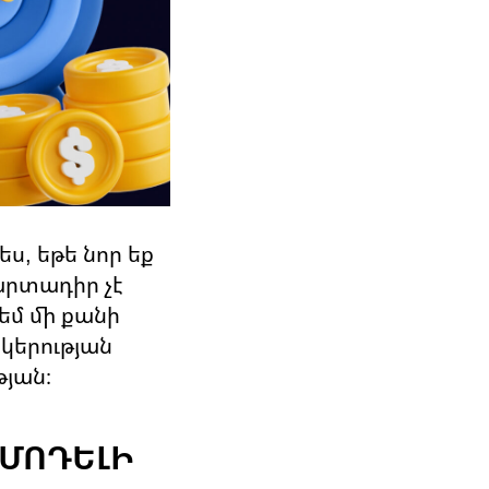
ս, եթե նոր եք
արտադիր չէ
եմ մի քանի
նկերության
յան։
 ՄՈԴԵԼԻ