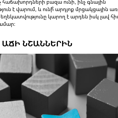
նչ հաճախորդների բազա ունի, ինչ գնային
ւն է վարում, և ունի՞ արդյոք մրցակցային առ
 տեղեկատվությունը կարող է արդեն իսկ լավ հ
ամար։
Ք ԱՃԻ ՆՇԱՆՆԵՐԻՆ