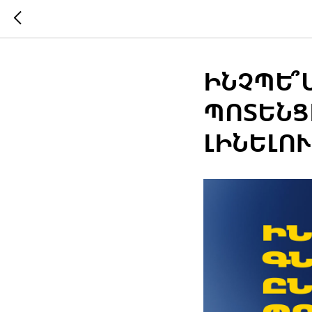
ԻՆՉՊԵ՞
ՊՈՏԵՆՑ
ԼԻՆԵԼՈՒ