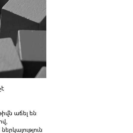
չէ
թիվն աճել են
ով,
ներկայություն