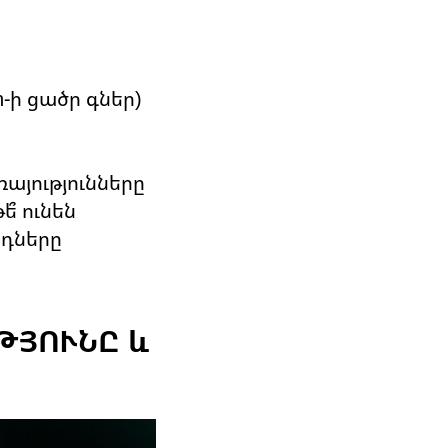
-ի ցածր գներ)
այությունները
՞ ունեն
րդները
ԹՅՈՒՆԸ և