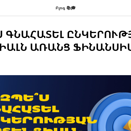
Բլոգ 📚🎓
Ս ԳՆԱՀԱՏԵԼ ԸՆԿԵՐՈՒԹ
ԻԱԼՆ ԱՌԱՆՑ ՖԻՆԱՆՍԻ