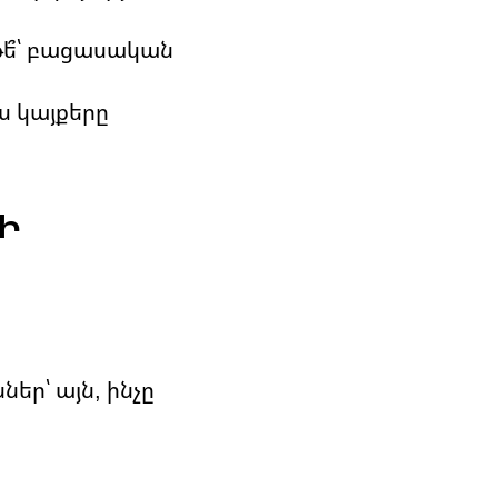
ե՞՝ բացասական
ես կայքերը
Ի
եր՝ այն, ինչը