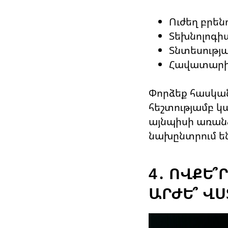
Ուժեղ բրենդ
Տեխնոլոգի
Տնտեսությա
Հավատարի
Փորձեք հասկան
հեշտությամբ կ
այնպիսի առան
նախընտրում են
4․ ՈՎՔԵ՞
ԱՐԺԵ՞ ՎՍ