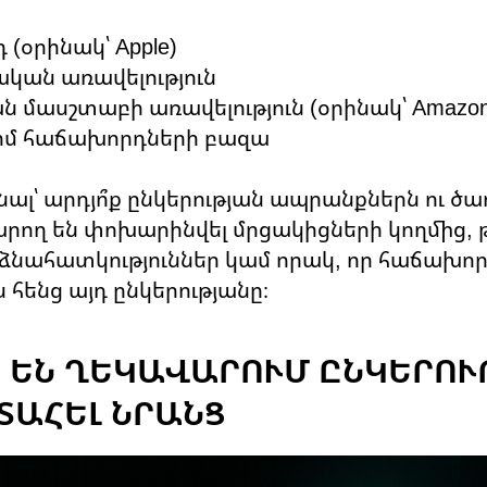
 (օրինակ՝ Apple)
ական առավելություն
ն մասշտաբի առավելություն (օրինակ՝ Amazon
մ հաճախորդների բազա
ալ՝ արդյո՞ք ընկերության ապրանքներն ու ծառ
արող են փոխարինվել մրցակիցների կողմից, թե
ձնահատկություններ կամ որակ, որ հաճախո
 հենց այդ ընկերությանը։
Ր ԵՆ ՂԵԿԱՎԱՐՈՒՄ ԸՆԿԵՐՈՒ
ՏԱՀԵԼ ՆՐԱՆՑ