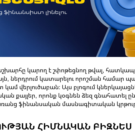
աշխարհը կարող է շփոթեցնող թվալ, հատկապե
այն, ներդրում կատարելու որոշման համար պ
տ կամ վերլուծաբան։ Այս բլոգում կներկայացն
կան քայլեր, որոնք կօգնեն ձեզ գնահատել ը
առանց ֆինանսական մասնագիտական կրթութ
ՐՈՒԹՅԱՆ ՀԻՄՆԱԿԱՆ ԲԻԶՆԵՍ