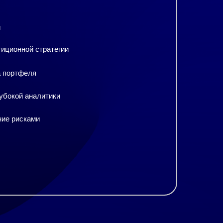
и
иционной стратегии
а портфеля
убокой аналитики
ние рисками