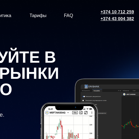
+374 10 712 259
итика
Тарифы
FAQ
+374 43 004 382
УЙТЕ В
 РЫНКИ
НО
е.