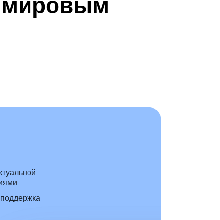
к мировым
актуальной
циями
 поддержка