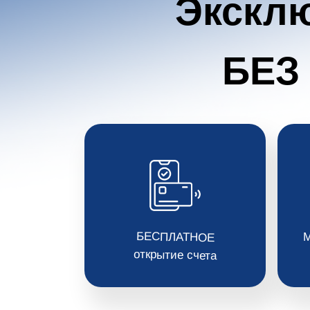
Экскл
БЕЗ
БЕСПЛАТНОЕ
М
открытие счета