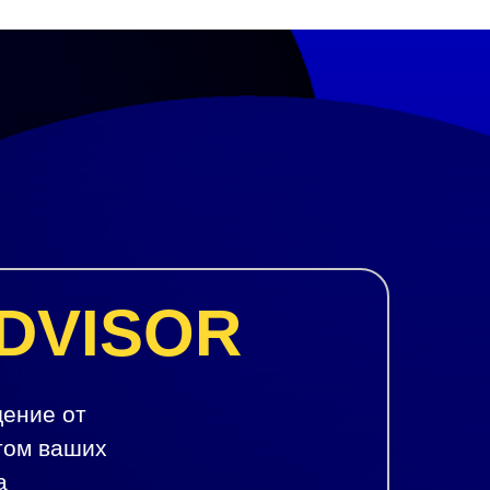
ADVISOR
ение от
том ваших
а