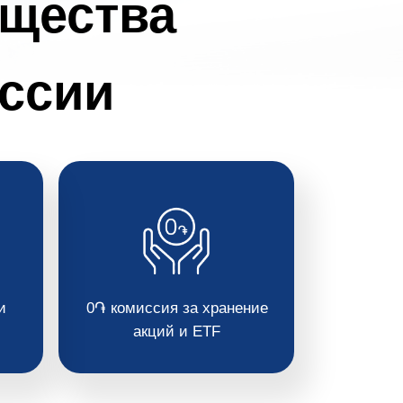
щества
ссии
и
0֏ комиссия за хранение
акций и ETF