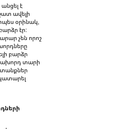
անցել է
շատ ավելի
րպես օրինակ,
բարձր էր:
րար չեն որոշ
խորդները
ելի բարձր
 նախորդ տարի
խատանքներ
 կատարել
րդների