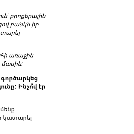
ուն՝ բրոքերային
ով բանկն իր
ատարել
ահի առաջին
 մասին:
ը գործարկեց
ւնը: Ինչո՞վ էր
 մենք
ր կատարել