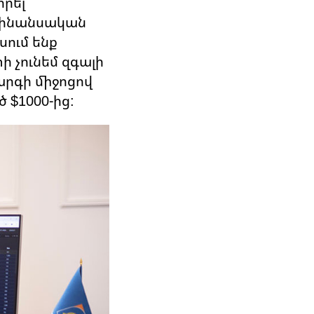
որել
 ֆինանսական
ում ենք
 չունեմ զգալի
արգի միջոցով
 $1000-ից: