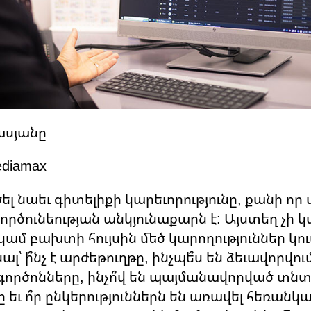
ասյանը
ediamax
ծել նաեւ գիտելիքի կարեւորությունը, քանի որ 
ործունեության անկյունաքարն է: Այստեղ չի կա
կամ բախտի հույսին մեծ կարողություններ կո
՝ ի՞նչ է արժեթուղթը, ինչպե՞ս են ձեւավորվո
ործոնները, ինչո՞վ են պայմանավորված տնտ
եւ ո՞ր ընկերություններն են առավել հեռանկա