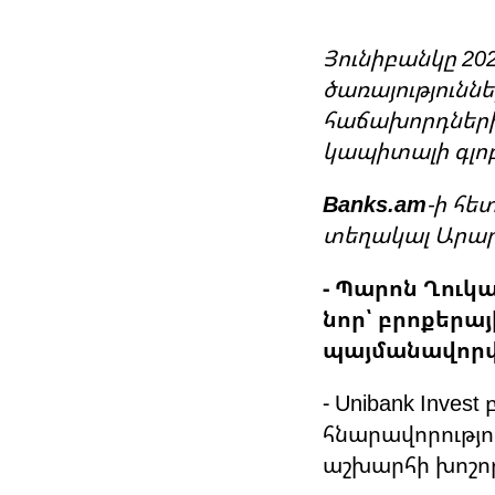
Յունիբանկը 202
ծառայությունն
հաճախորդներին
կապիտալի գլոբ
Banks.am
-ի հե
տեղակալ Արարա
- Պարոն Ղուկ
նոր՝ բրոքերայ
պայմանավորվա
- Unibank Inve
հնարավորությո
աշխարհի խոշոր