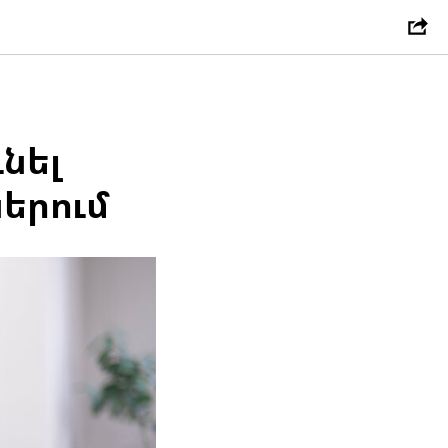
նել
երում