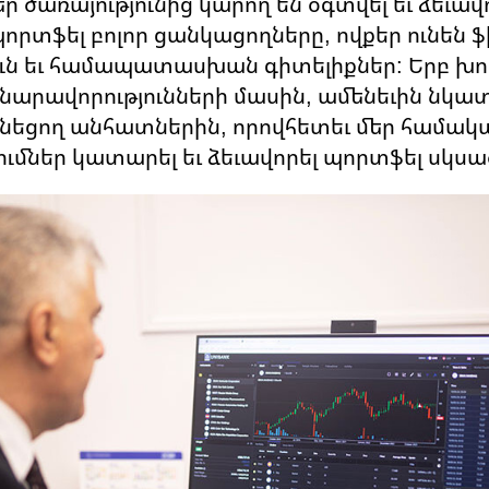
եր ծառայությունից կարող են օգտվել եւ ձեւավ
պորտֆել բոլոր ցանկացողները, ովքեր ունեն
ւն եւ համապատասխան գիտելիքներ: Երբ խոս
արավորությունների մասին, ամենեւին նկատի
ունեցող անհատներին, որովհետեւ մեր համակ
ումներ կատարել եւ ձեւավորել պորտֆել սկսած