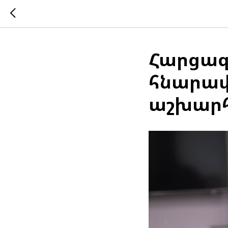
Հարցազր
հնարավո
աշխարհ