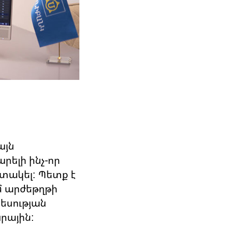
այն
րելի ինչ-որ
ւտակել: Պետք է
ւմ արժեթղթի
եսության
րային: