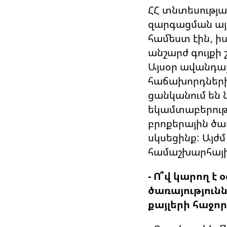
ՀՀ տնտեսությա
զարգացման այն
համեստ էին, ի
անշարժ գույքի 
Այսօր ավանդա
հաճախորդների
ցանկանում են ն
եկամտաբերությ
բրոքերային ծա
սկսեցինք: Այժ
համաշխարհային
- Ո՞վ կարող 
ծառայություն
քայլերի հաջո