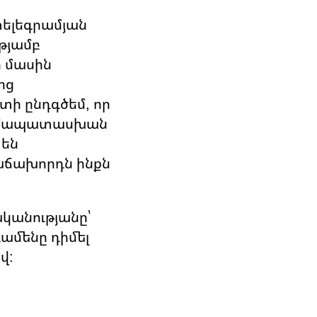
տելեգրամյան
թյամբ
ի մասին
ից
իտի ընդգծեմ, որ
 համապատասխան
 են
հաճախորդն ինքն
ականությանը՝
դամենը դիմել
վ: