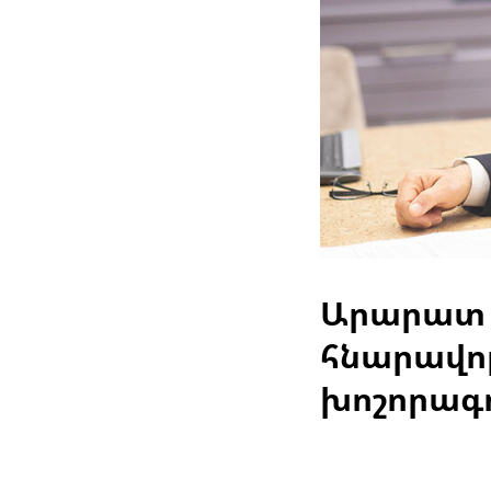
Արարատ Ղ
հնարավոր
խոշորագո