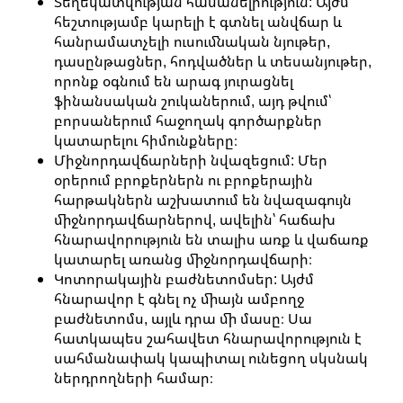
Տեղեկատվության հասանելիություն: Այժմ
հեշտությամբ կարելի է գտնել անվճար և
հանրամատչելի ուսումնական նյութեր,
դասընթացներ, հոդվածներ և տեսանյութեր,
որոնք օգնում են արագ յուրացնել
ֆինանսական շուկաներում, այդ թվում՝
բորսաներում հաջողակ գործարքներ
կատարելու հիմունքները։
Միջնորդավճարների նվազեցում: Մեր
օրերում բրոքերներն ու բրոքերային
հարթակներն աշխատում են նվազագույն
միջնորդավճարներով, ավելին՝ հաճախ
հնարավորություն են տալիս առք և վաճառք
կատարել առանց միջնորդավճարի։
Կոտորակային բաժնետոմսեր: Այժմ
հնարավոր է գնել ոչ միայն ամբողջ
բաժնետոմս, այլև դրա մի մասը։ Սա
հատկապես շահավետ հնարավորություն է
սահմանափակ կապիտալ ունեցող սկսնակ
ներդրողների համար։