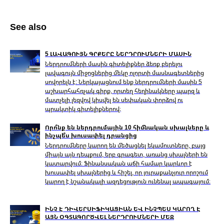
See also
5 ԼԱՎԱԳՈՒՅՆ ԳՐՔԵՐԸ ՆԵՐԴՐՈՒՄՆԵՐԻ ՄԱՍԻՆ
Ներդրումների մասին գիտելիքներ ձեռք բերելու
լավագույն միջոցներից մեկը ոլորտի մասնագետներից
սովորելն է: Ներկայացնում ենք ներդրումների մասին 5
աշխարհահռչակ գիրք, որտեղ հեղինակները պարզ և
մատչելի լեզվով կիսվել են սեփական փորձով ու
պրակտիկ գիտելիքներով։
Որո՞նք են ներդրումային 10 հիմնական սխալները և
ինչպե՞ս խուսափել դրանցից
Ներդրումները կարող են մեծացնել եկամուտները, բայց
միայն այն դեպքում, երբ գրագետ, առանց սխալների են
կատարվում։ Ֆինանսական աճի համար կարևոր է
խուսափել սխալներից և հիշել, որ յուրաքանչյուր որոշում
կարող է նշանակալի ազդեցություն ունենալ ապագայում։
ԻՆՉ Է ԴԻՎԵՐՍԻՖԻԿԱՑԻԱՆ ԵՎ ԻՆՉՊԵՍ ԿԱՐՈՂ Է
ԱՅՆ ՕԳՏԱԳՈՐԾՎԵԼ ՆԵՐԴՐՈՒՄՆԵՐԻ ՄԵՋ