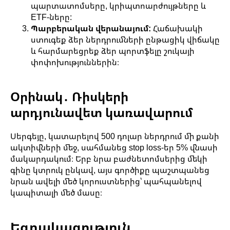
պարտատոմսերը, կրիպտոարժույթները և
ETF-ները:
Պարբերական վերանայում:
Հաճախակի
ստուգեք ձեր ներդրումների ընթացիկ վիճակը
և հարմարեցրեք ձեր պորտֆելը շուկայի
փոփոխություններին։
Օրինակ․ Ռիսկերի
արդյունավետ կառավարում
Սերգեյը, կատարելով 500 դոլար ներդրում մի քանի
ակտիվների մեջ, սահմանեց stop loss-եր 5% վնասի
մակարդակում։ Երբ նրա բաժնետոմսերից մեկի
գինը կտրուկ ընկավ, այս գործիքը պաշտպանեց
նրան ավելի մեծ կորուստներից՝ պահպանելով
կապիտալի մեծ մասը։
Եզրակացություն.