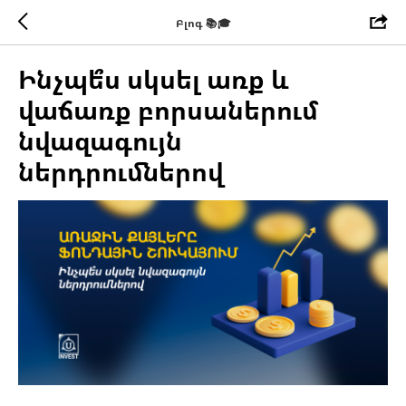
Բլոգ 📚🎓
Ինչպե՞ս սկսել առք և
վաճառք բորսաներում
նվազագույն
ներդրումներով