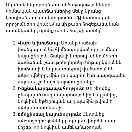
Սկսնակ ներդրողների անհաջողությունների
հիմնական պատճառներից մեկը նրանց
էմոցիաների ազդեցությունն է ֆինանսական
որոշումների վրա: Ահա մի քանի հոգեբանական
ասպեկտներ, որոնք արժե հաշվի առնել՝
Վախ և խուճապ:
Սրանք հաճախ
խանգարում են հիմնավորված որոշումներ
կայացնելուն: Շուկայի կտրուկ անկումների
ժամանակ շատ թրեյդերներ ենթարկվում են
խուճապի և կորուստներով վաճառում են
ակտիվները, մինչդեռ կարող էին պարզապես
սպասել շուկայի կայունացմանը։
Ինքնակարգապահություն:
Մի շեղվեք
ընտրված ռազմավարությունից և պլանից,
նույնիսկ եթե շուկան այդ պահին թվում է
անկանխատեսելի:
Էմոցիոնալ կայունություն:
Ընդունեք
անհաջողությունները որպես փորձ և դաս։
Հիշեք, որ նույնիսկ ամենահաջողակ