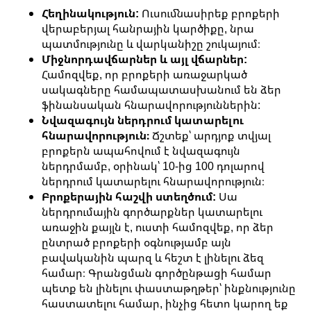
Հեղինակություն:
Ուսումնասիրեք բրոքերի
վերաբերյալ հանրային կարծիքը, նրա
պատմությունը և վարկանիշը շուկայում։
Միջնորդավճարներ և այլ վճարներ:
Համոզվեք, որ բրոքերի առաջարկած
սակագները համապատասխանում են ձեր
ֆինանսական հնարավորություններին:
Նվազագույն ներդրում կատարելու
հնարավորություն։
Ճշտեք՝ արդյոք տվյալ
բրոքերն ապահովում է նվազագույն
ներդրմամբ, օրինակ՝ 10-ից 100 դոլարով
ներդրում կատարելու հնարավորություն։
Բրոքերային հաշվի ստեղծում:
Սա
ներդրումային գործարքներ կատարելու
առաջին քայլն է, ուստի համոզվեք, որ ձեր
ընտրած բրոքերի օգնությամբ այն
բավականին պարզ և հեշտ է լինելու ձեզ
համար։ Գրանցման գործընթացի համար
պետք են լինելու փաստաթղթեր՝ ինքնությունը
հաստատելու համար, ինչից հետո կարող եք