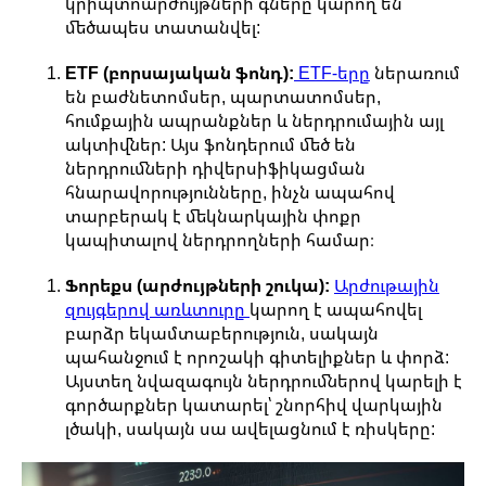
կրիպտոարժույթների գները կարող են
մեծապես տատանվել:
ETF (բորսայական ֆոնդ):
ETF-երը
ներառում
են բաժնետոմսեր, պարտատոմսեր,
հումքային ապրանքներ և ներդրումային այլ
ակտիվներ: Այս ֆոնդերում մեծ են
ներդրումների դիվերսիֆիկացման
հնարավորությունները, ինչն ապահով
տարբերակ է մեկնարկային փոքր
կապիտալով ներդրողների համար։
Ֆորեքս (արժույթների շուկա):
Արժութային
զույգերով առևտուրը
կարող է ապահովել
բարձր եկամտաբերություն, սակայն
պահանջում է որոշակի գիտելիքներ և փորձ:
Այստեղ նվազագույն ներդրումներով կարելի է
գործարքներ կատարել՝ շնորհիվ վարկային
լծակի, սակայն սա ավելացնում է ռիսկերը: