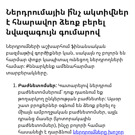
Ներդրումային ի՞նչ ակտիվներ
է հնարավոր ձեռք բերել
նվազագույն գումարով
Ներդրումների աշխարհում ֆինանսական
բազմաթիվ գործիքներ կան, սակայն ոչ բոլորն են
հարմար փոքր կապիտալ ունեցող ներդրողների
համար։ Քննարկենք ամենահարմար
տարբերակները.
Բաժնետոմսեր:
Կատարելով ներդրում
բաժնետոմսերում՝ դուք դառնում եք
թողարկող ընկերության բաժնետեր: Այսօր
շատ բրոքերներ օգնում են ձեռք բերել ոչ
միայն ամբողջական բաժնետոմսեր, այլև
դրանց մասեր (կոտորակային
բաժնետոմսեր), ինչը բոլորի համար
հասանելի է դարձնում
ներդրումները խոշոր